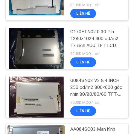
TFT LCD Panel
80USD MOQ:1 cái
LIÊN HỆ
G170ETN02.0 30 Pin
1280×1024 400 cd/m2
17 inch AUO TFT LCD
Panel
90USD MOQ:1 cái
LIÊN HỆ
G084SN03 V3 8.4 INCH
250 cd/m2 800×600 góc
nhìn 80/80/80/60 TFT-
LCD, LCM
75USD MOQ:1 cái
LIÊN HỆ
AA084SC03 Màn hình