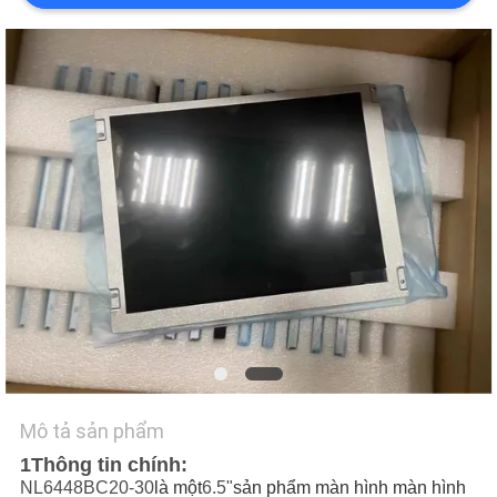
TÔI
TIN
TỨC
CÁC
TRƯỜNG
HỢP
SƠ
ĐỒ
TRANG
Mô tả sản phẩm
WEB
1Thông tin chính:
NL6448BC20-30
là một
6.5"
sản phẩm màn hình màn hình