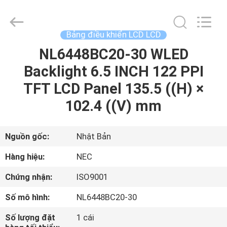
2020
-
2025
Sapientia
Display
Bảng điều khiển LCD LCD
Co.,LIMITED.
All
Rights
NL6448BC20-30 WLED
TRANG
Reserved.
Backlight 6.5 INCH 122 PPI
CHỦ
TFT LCD Panel 135.5 ((H) ×
CÁC
102.4 ((V) mm
SẢN
PHẨM
Nguồn gốc:
Nhật Bản
Hàng hiệu:
NEC
VỀ
Chứng nhận:
ISO9001
CHÚNG
Số mô hình:
NL6448BC20-30
TÔI
Số lượng đặt
1 cái