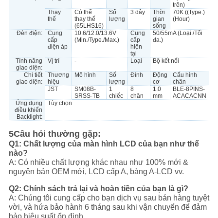
trên)
Thay
Có thể
Số
3 dây
Thời
70K ((Type.)
thế
thay thế
lượng
gian
(Hour)
(65LHS16)
sống
Đèn điện:
Cung
10.6/12.0/13.6V
Cung
50/55mA (Loại./Tối
cấp
(Min./Type./Max.)
cấp
đa.)
điện áp
hiện
tại
Tính năng
Vị trí
-
Loại
Bộ kết nối
giao diện:
Chi tiết
Thương
Mô hình
Số
Đinh
Động
Cấu hình
giao diện:
hiệu
lượng
cơ
chân
JST
SM08B-
1
8
1.0
BLE-8PINS-
SRSS-TB
chiếc
chân
mm
ACACACNN
Ứng dụng
Tùy chọn
điều khiển
Backlight:
5Câu hỏi thường gặp:
Q1: Chất lượng của màn hình LCD của bạn như thế
nào?
A: Có nhiều chất lượng khác nhau như 100% mới &
nguyên bản OEM mới, LCD cấp A, bảng A-LCD vv.
Q2: Chính sách trả lại và hoàn tiền của bạn là gì?
A: Chúng tôi cung cấp cho bạn dịch vụ sau bán hàng tuyệt
vời, và hứa bảo hành 6 tháng sau khi vận chuyển để đảm
bảo hiệu suất ổn định.