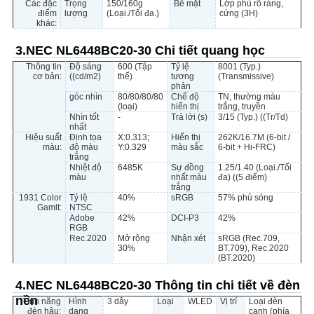
Các đặc
Trọng
150/160g
Bề mặt
Lớp phủ rõ ràng,
điểm
lượng
(Loại./Tối đa.)
cứng (3H)
khác:
3.NEC NL6448BC20-30 Chi tiết quang học
Thông tin
Độ sáng
600 (Tập
Tỷ lệ
8001 (Typ.)
cơ bản:
((cd/m2)
thể)
tương
(Transmissive)
phản
góc nhìn
80/80/80/80
Chế độ
TN, thường màu
(loại)
hiển thị
trắng, truyền
Nhìn tốt
-
Trả lời (s)
3/15 (Typ.) ((Tr/Td)
nhất
Hiệu suất
Định tọa
X:0.313;
Hiển thị
262K/16.7M (6-bit /
màu:
độ màu
Y:0.329
màu sắc
6-bit + Hi-FRC)
trắng
Nhiệt độ
6485K
Sự đồng
1.25/1.40 (Loại./Tối
màu
nhất màu
đa) ((5 điểm)
trắng
1931 Color
Tỷ lệ
40%
sRGB
57% phủ sóng
Gamlt:
NTSC
Adobe
42%
DCI-P3
42%
RGB
Rec.2020
Mở rộng
Nhận xét
sRGB (Rec.709,
30%
BT.709), Rec.2020
(BT.2020)
4.NEC NL6448BC20-30 Thông tin chi tiết về đèn
nền
Tính năng
Hình
3 dây
Loại
WLED
Vị trí
Loại đèn
đèn hậu:
dạng
cạnh (phía