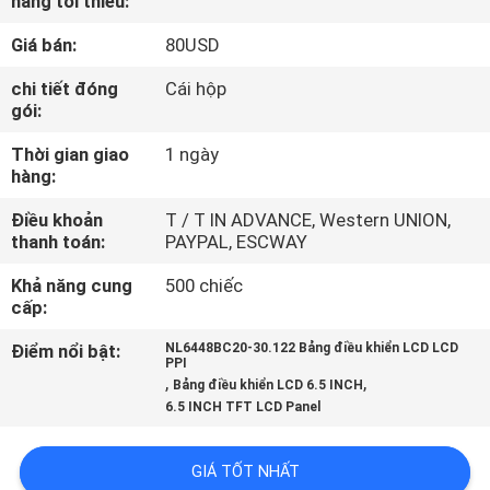
hàng tối thiểu:
THAM
Giá bán:
80USD
QUAN
NHÀ
chi tiết đóng
Cái hộp
gói:
MÁY
Thời gian giao
1 ngày
hàng:
KIỂM
Điều khoản
T / T IN ADVANCE, Western UNION,
SOÁT
thanh toán:
PAYPAL, ESCWAY
CHẤT
Khả năng cung
500 chiếc
LƯỢNG
cấp:
Điểm nổi bật:
NL6448BC20-30.122 Bảng điều khiển LCD LCD
PPI
LIÊN
,
,
Bảng điều khiển LCD 6.5 INCH
6.5 INCH TFT LCD Panel
HỆ
CHÚNG
GIÁ TỐT NHẤT