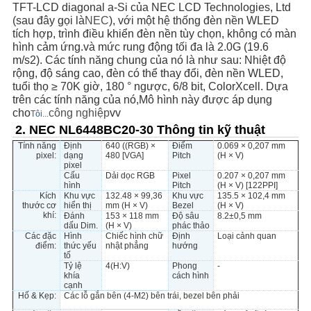
PRIVACY
TFT-LCD diagonal a-Si của NEC LCD Technologies, Ltd
(sau đây gọi là
NEC
), với một hệ thống đèn nền WLED
POLICY
tích hợp, trình điều khiển đèn nền tùy chọn, không có màn
hình cảm ứng.và mức rung động tối đa là 2.0G (19.6
m/s2). Các tính năng chung của nó là như sau: Nhiệt độ
rộng, độ sáng cao, đèn có thể thay đổi, đèn nền WLED,
tuổi thọ ≥ 70K giờ, 180 ° ngược, 6/8 bit, ColorXcell. Dựa
trên các tính năng của nó,Mô hình này được áp dụng
cho
công nghiệp
vv
Tôi...
2. NEC NL6448BC20-30 Thông tin kỹ thuật
Tính năng
Định
640 ((RGB) ×
Điểm
0.069 × 0,207 mm
pixel:
dạng
480 [VGA]
Pitch
(H × V)
pixel
Cấu
Dải dọc RGB
Pixel
0.207 × 0,207 mm
hình
Pitch
(H × V) [122PPI]
Kích
Khu vực
132.48 × 99,36
Khu vực
135.5 × 102,4 mm
thước cơ
hiển thị
mm (H × V)
Bezel
(H × V)
khí:
Đánh
153 × 118 mm
Độ sâu
8.2±0,5 mm
dấu Dim.
(H × V)
phác thảo
Các đặc
Hình
Chiếc hình chữ
Định
Loại cảnh quan
điểm:
thức yếu
nhật phẳng
hướng
tố
Tỷ lệ
4(H:V)
Phong
-
khía
cách hình
cạnh
Hố & Kẹp:
Các lỗ gắn bên (4-M2) bên trái, bezel bên phải