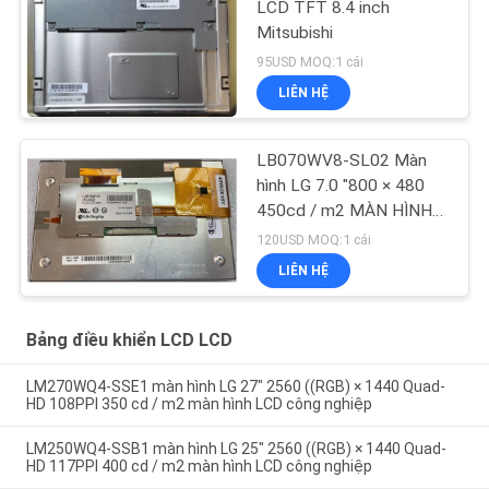
LCD TFT 8.4 inch
Mitsubishi
95USD MOQ:1 cái
LIÊN HỆ
LB070WV8-SL02 Màn
hình LG 7.0 "800 × 480
450cd / m2 MÀN HÌNH
LCD CÔNG NGHIỆP
120USD MOQ:1 cái
133PPI
LIÊN HỆ
Bảng điều khiển LCD LCD
LM270WQ4-SSE1 màn hình LG 27" 2560 ((RGB) × 1440 Quad-
HD 108PPI 350 cd / m2 màn hình LCD công nghiệp
LM250WQ4-SSB1 màn hình LG 25" 2560 ((RGB) × 1440 Quad-
HD 117PPI 400 cd / m2 màn hình LCD công nghiệp