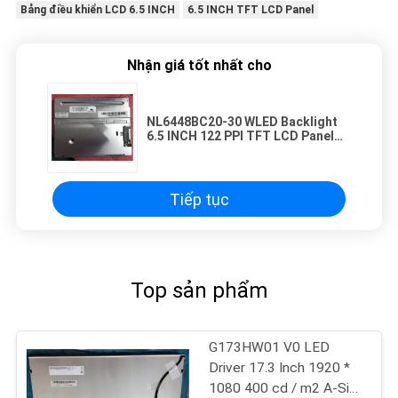
Bảng điều khiển LCD 6.5 INCH
6.5 INCH TFT LCD Panel
Nhận giá tốt nhất cho
NL6448BC20-30 WLED Backlight
6.5 INCH 122 PPI TFT LCD Panel
135.5 ((H) × 102.4 ((V) mm
Tiếp tục
Top sản phẩm
G173HW01 V0 LED
Driver 17.3 Inch 1920 *
1080 400 cd / m2 A-Si