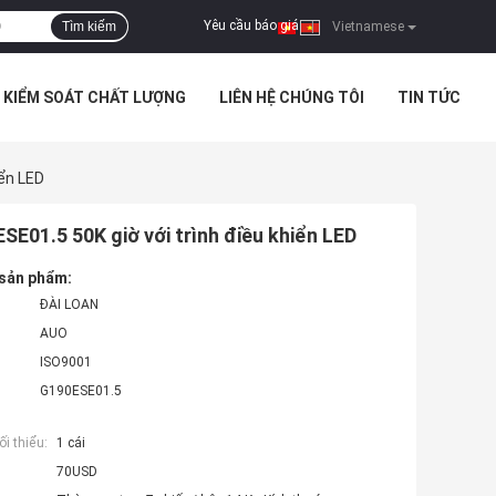
Yêu cầu báo giá
Tìm kiếm
|
Vietnamese
KIỂM SOÁT CHẤT LƯỢNG
LIÊN HỆ CHÚNG TÔI
TIN TỨC
ển LED
E01.5 50K giờ với trình điều khiển LED
 sản phẩm:
ĐÀI LOAN
AUO
ISO9001
G190ESE01.5
i thiểu:
1 cái
70USD