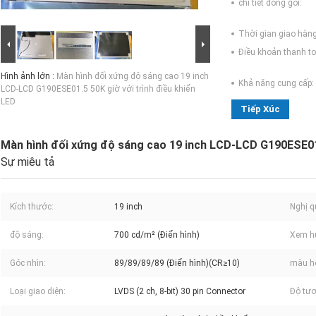
chi tiết đóng gói:
Thời gian giao hàng
Điều khoản thanh to
Hình ảnh lớn :
Màn hình đối xứng độ sáng cao 19 inch
Khả năng cung cấp:
LCD-LCD G190ESE01.5 50K giờ với trình điều khiển
LED
Tiếp Xúc
Màn hình đối xứng độ sáng cao 19 inch LCD-LCD G190ESE01.
Sự miêu tả
Kích thước:
19 inch
Nghị q
độ sáng:
700 cd/m² (Điển hình)
Xem h
Góc nhìn:
89/89/89/89 (Điển hình)(CR≥10)
màu hỗ
Loại giao diện:
LVDS (2 ch, 8-bit) 30 pin Connector
Độ tươ