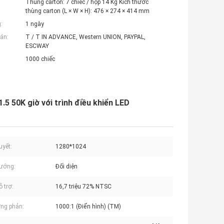
Thùng carton: 7 chiếc / hộp 14 Kg Kích thước
thùng carton (L × W × H): 476 × 274 × 414 mm
:
1 ngày
án:
T / T IN ADVANCE, Western UNION, PAYPAL,
ESCWAY
1000 chiếc
5 50K giờ với trình điều khiển LED
uyết:
1280*1024
ướng:
Đối diện
 trợ:
16,7 triệu 72% NTSC
ng phản:
1000:1 (Điển hình) (TM)