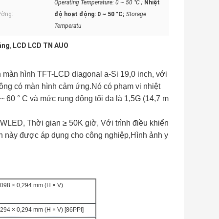
Operating Temperature: 0 ~ 50 °C ;
Nhiệt
ường:
độ hoạt động: 0 ~ 50 °C;
Storage
Temperatu
áng
LCD LCD TN AUO
,
màn hình TFT-LCD diagonal a-Si 19,0 inch, với
hông có màn hình cảm ứng.Nó có phạm vi nhiệt
0 ~ 60 ° C và mức rung động tối đa là 1,5G (14,7 m
WLED, Thời gian ≥ 50K giờ, Với trình điều khiển
ình này được áp dụng cho công nghiệp,Hình ảnh y
.098 × 0,294 mm (H × V)
.294 × 0,294 mm (H × V) [86PPI]