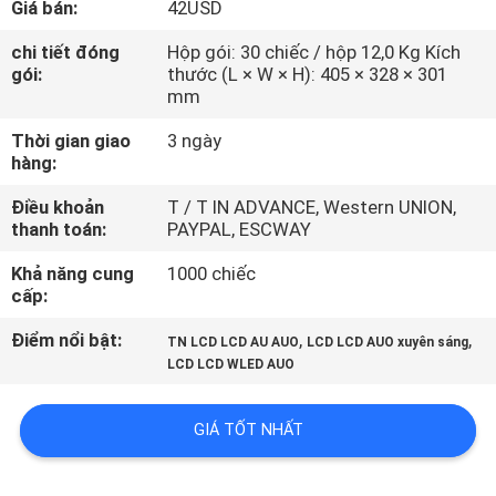
Giá bán:
42USD
THAM
QUAN
chi tiết đóng
Hộp gói: 30 chiếc / hộp 12,0 Kg Kích
gói:
thước (L × W × H): 405 × 328 × 301
NHÀ
mm
MÁY
Thời gian giao
3 ngày
hàng:
KIỂM
Điều khoản
T / T IN ADVANCE, Western UNION,
thanh toán:
PAYPAL, ESCWAY
SOÁT
CHẤT
Khả năng cung
1000 chiếc
cấp:
LƯỢNG
Điểm nổi bật:
,
,
TN LCD LCD AU AUO
LCD LCD AUO xuyên sáng
LCD LCD WLED AUO
LIÊN
HỆ
GIÁ TỐT NHẤT
CHÚNG