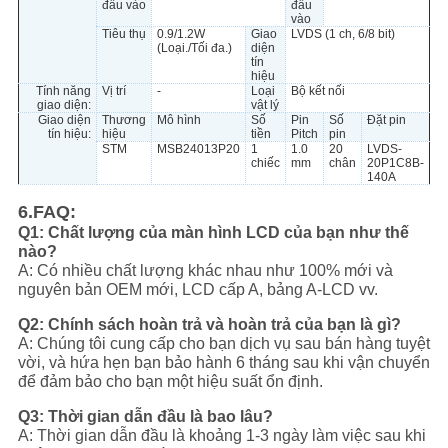
đầu vào
đầu
vào
Tiêu thụ
0.9/1.2W
Giao
LVDS (1 ch, 6/8 bit)
(Loại./Tối đa.)
diện
tín
hiệu
Tính năng
Vị trí
-
Loại
Bộ kết nối
giao diện:
vật lý
Giao diện
Thương
Mô hình
Số
Pin
Số
Đặt pin
tín hiệu:
hiệu
tiền
Pitch
pin
STM
MSB24013P20
1
1.0
20
LVDS-
chiếc
mm
chân
20P1C8B-
140A
6.FAQ:
Q1: Chất lượng của màn hình LCD của bạn như thế
nào?
A: Có nhiều chất lượng khác nhau như 100% mới và
nguyên bản OEM mới, LCD cấp A, bảng A-LCD vv.
Q2: Chính sách hoàn trả và hoàn trả của bạn là gì?
A: Chúng tôi cung cấp cho bạn dịch vụ sau bán hàng tuyệt
vời, và hứa hẹn bạn bảo hành 6 tháng sau khi vận chuyển
để đảm bảo cho bạn một hiệu suất ổn định.
Q3: Thời gian dẫn đầu là bao lâu?
A: Thời gian dẫn đầu là khoảng 1-3 ngày làm việc sau khi