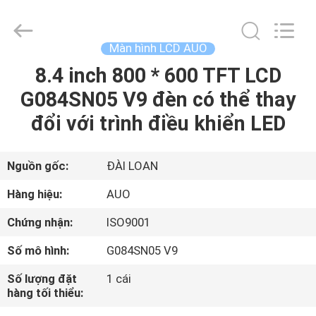
2020
-
2025
Sapientia
Display
Màn hình LCD AUO
Co.,LIMITED.
All
Rights
8.4 inch 800 * 600 TFT LCD
TRANG
Reserved.
G084SN05 V9 đèn có thể thay
CHỦ
đổi với trình điều khiển LED
CÁC
SẢN
Nguồn gốc:
ĐÀI LOAN
PHẨM
Hàng hiệu:
AUO
Chứng nhận:
ISO9001
VỀ
Số mô hình:
G084SN05 V9
CHÚNG
Số lượng đặt
1 cái
TÔI
hàng tối thiểu: