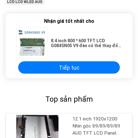
LCD LCD WLED AUO
Nhận giá tốt nhất cho
8.4 inch 800 * 600 TFT LCD
G084SN05 V9 đèn có thể thay đổi
với trình điều khiển LED
Tiếp tục
Top sản phẩm
12.1 inch 1920x1200
Nhìn góc 89/89/89/89
AUO TFT LCD Panel