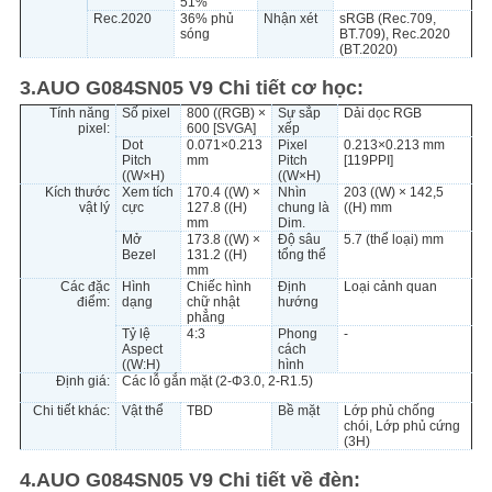
51%
Rec.2020
36% phủ
Nhận xét
sRGB (Rec.709,
sóng
BT.709), Rec.2020
(BT.2020)
3.AUO G084SN05 V9 Chi tiết cơ học:
Tính năng
Số pixel
800 ((RGB) ×
Sự sắp
Dải dọc RGB
pixel:
600 [SVGA]
xếp
Dot
0.071×0.213
Pixel
0.213×0.213 mm
Pitch
mm
Pitch
[119PPI]
((W×H)
((W×H)
Kích thước
Xem tích
170.4 ((W) ×
Nhìn
203 ((W) × 142,5
vật lý
cực
127.8 ((H)
chung là
((H) mm
mm
Dim.
Mở
173.8 ((W) ×
Độ sâu
5.7 (thể loại) mm
Bezel
131.2 ((H)
tổng thể
mm
Các đặc
Hình
Chiếc hình
Định
Loại cảnh quan
điểm:
dạng
chữ nhật
hướng
phẳng
Tỷ lệ
4:3
Phong
-
Aspect
cách
((W:H)
hình
Định giá:
Các lỗ gắn mặt (2-Φ3.0, 2-R1.5)
Chi tiết khác:
Vật thể
TBD
Bề mặt
Lớp phủ chống
chói, Lớp phủ cứng
(3H)
4.AUO G084SN05 V9 Chi tiết về đèn: