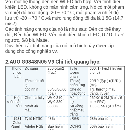
Với một hệ thống đèn nền WLED tích hợp, Với trình điều
PRIVACY
khiển LED, không có màn hình cảm ứng. Nó có một phạm
POLICY
vi nhiệt độ hoạt động -20 ~ 70 ° C, một phạm vi nhiệt độ
lưu trữ -20 ~ 70 ° C,và mức rung động tối đa là 1.5G (14.7
m/s2).
Các tính năng chung của nó là như sau: Đèn có thể thay
đổi, Đèn hậu WLED, Với trình điều khiển LED, U / D, L / R
ngược, 6/8 bit, Matte.
Dựa trên các tính năng của nó, mô hình này được áp
dụng cho công nghiệp vv.
AUO G084SN05 V9 Chi tiết quang học:
2.
Thông
Độ sáng
250 cd/m2
Tỷ lệ
600: 1 (Typ.) (Truyền
tin cơ
(Typ.)
tương
thông)
bản:
phản
Tầm nhìn tốt
-
Tốc độ
20/10 (Typ.) ((Tr/Td)
tại
phản ứng
(ms)
góc nhìn
80/80/80/60
Chế độ
TN, thường màu
(loại)
hoạt động
trắng, truyền
Hiệu
Chromaticity
Wx:0.310;;
Màu hỗ
262K/16.2M (6 bit / 6
suất màu
Wy:0.330
trợ
bit + FRC)
sắc
Nhiệt độ
6638K
Sự đồng
1.33 (Loại) (9 điểm)
màu
nhất màu
trắng
1931
Tỷ lệ NTSC
48%
sRGB
68% phủ sóng
Color
Adobe RGB
Bảo hiểm
DCI-P3
50% bảo hiểm
Gamlt: