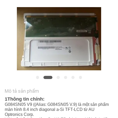
TÔI
TIN
TỨC
CÁC
TRƯỜNG
HỢP
SƠ
ĐỒ
Mô tả sản phẩm
TRANG
1Thông tin chính:
WEB
G084SN05 V9 ((Alias: G084SN05 V.9) là một sản phẩm
màn hình 8.4 inch diagonal a-Si TFT-LCD từ AU
Optronics Corp.