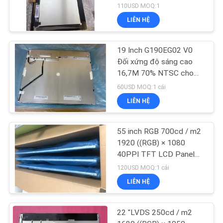
G121UAN01.0
110USD MOQ:1
LIÊN HỆ
19 Inch G190EG02 V0
Đối xứng độ sáng cao
16,7M 70% NTSC cho
công nghiệp
60USD MOQ:1 cái
LIÊN HỆ
55 inch RGB 700cd / m2
1920 ((RGB) × 1080
40PPI TFT LCD Panel
P550HVN03.2
120USD MOQ:1 cái
LIÊN HỆ
22 "LVDS 250cd / m2