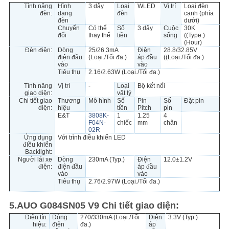
Tính năng
Hình
3 dây
Loại
WLED
Vị trí
Loại đèn
đèn:
dạng
đèn
cạnh (phía
đèn
dưới)
Chuyển
Có thể
Số
3 dây
Cuộc
30K
đổi
thay thế
tiền
sống
((Type.)
(Hour)
Đèn điện:
Dòng
25/26.3mA
Điện
28.8/32.85V
điện đầu
(Loại./Tối đa.)
áp đầu
((Loại./Tối đa.)
vào
vào
Tiêu thụ
2.16/2.63W (Loại./Tối đa.)
Tính năng
Vị trí
-
Loại
Bộ kết nối
giao diện:
vật lý
Chi tiết giao
Thương
Mô hình
Số
Pin
Số
Đặt pin
diện:
hiệu
tiền
Pitch
pin
E&T
3808K-
1
1.25
4
F04N-
chiếc
mm
chân
02R
Ứng dụng
Với trình điều khiển LED
điều khiển
Backlight:
Người lái xe
Dòng
230mA (Typ.)
Điện
12.0±1.2V
điện:
điện đầu
áp đầu
vào
vào
Tiêu thụ
2.76/2.97W (Loại./Tối đa.)
5.AUO G084SN05 V9 Chi tiết giao diện:
Điện tín
Dòng
270/330mA (Loại./Tối
Điện
3.3V (Typ.)
hiệu:
điện
đa.)
áp