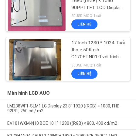
1680 ((RGB) × 1050
90PPI TFT LCD Display
G220SVN01.0
50USD MOQ:1 cái
LIÊN HỆ
17 Inch 1280 * 1024 Tuổi
thọ ≥ 50K giờ
G170ETN01.0 với trình
điều khiển LED
80USD MOQ:1 cái
LIÊN HỆ
Màn hình LCD AUO
LM238WF1-SLM1 LG Display 23.8" 1920 ((RGB) × 1080, FHD
92PPI, 250 cd / m2
EV101WXM-N10 BOE 10.1" 1280 ((RGB) × 800, 400 cd/m2
B173HAN04.7 AUO 17.3INCH 1920 × 1080RGB 250CD / M2