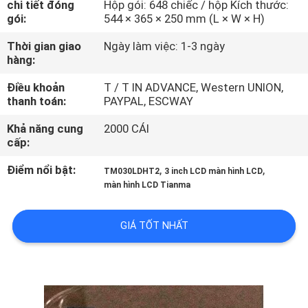
chi tiết đóng
Hộp gói: 648 chiếc / hộp Kích thước:
THAM
gói:
544 × 365 × 250 mm (L × W × H)
QUAN
Thời gian giao
Ngày làm việc: 1-3 ngày
NHÀ
hàng:
MÁY
Điều khoản
T / T IN ADVANCE, Western UNION,
thanh toán:
PAYPAL, ESCWAY
KIỂM
Khả năng cung
2000 CÁI
cấp:
SOÁT
CHẤT
Điểm nổi bật:
,
,
TM030LDHT2
3 inch LCD màn hình LCD
màn hình LCD Tianma
LƯỢNG
GIÁ TỐT NHẤT
LIÊN
HỆ
CHÚNG