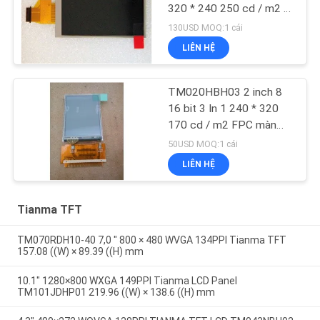
320 * 240 250 cd / m2 A
Si TFT LCD
130USD MOQ:1 cái
LIÊN HỆ
TM020HBH03 2 inch 8
16 bit 3 In 1 240 * 320
170 cd / m2 FPC màn
hình LCD
50USD MOQ:1 cái
LIÊN HỆ
Tianma TFT
TM070RDH10-40 7,0 " 800 × 480 WVGA 134PPI Tianma TFT
157.08 ((W) × 89.39 ((H) mm
10.1" 1280×800 WXGA 149PPI Tianma LCD Panel
TM101JDHP01 219.96 ((W) × 138.6 ((H) mm