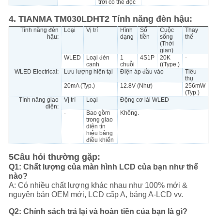
trời có thể đọc
4. TIANMA TM030LDHT2 Tính năng đèn hậu:
Tính năng đèn
Loại
Vị trí
Hình
Số
Cuộc
Thay
hậu:
dạng
tiền
sống
thế
(Thời
gian)
WLED
Loại đèn
1
4S1P
20K
-
cạnh
chuỗi
((Type.)
WLED Electrical:
Lưu lượng hiện tại
Điện áp đầu vào
Tiêu
thụ
20mA (Typ.)
12.8V (Như)
256mW
(Typ.)
Tính năng giao
Vị trí
Loại
Động cơ lái WLED
diện:
-
Bao gồm
Không.
trong giao
diện tín
hiệu bảng
điều khiển
5Câu hỏi thường gặp:
Q1: Chất lượng của màn hình LCD của bạn như thế
nào?
A: Có nhiều chất lượng khác nhau như 100% mới &
nguyên bản OEM mới, LCD cấp A, bảng A-LCD vv.
Q2: Chính sách trả lại và hoàn tiền của bạn là gì?