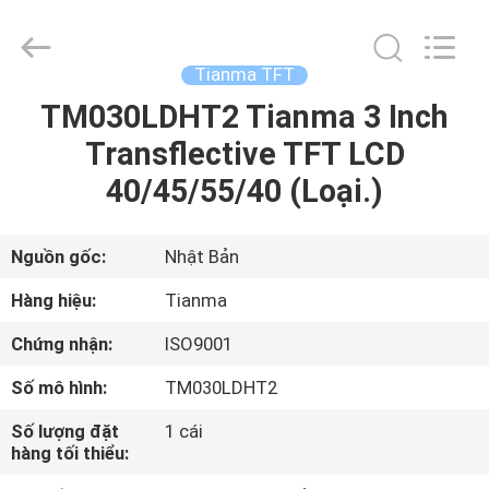
2020
-
2025
Sapientia
Display
Tianma TFT
Co.,LIMITED.
All
Rights
TM030LDHT2 Tianma 3 Inch
TRANG
Reserved.
Transflective TFT LCD
CHỦ
40/45/55/40 (Loại.)
CÁC
SẢN
Nguồn gốc:
Nhật Bản
PHẨM
Hàng hiệu:
Tianma
Chứng nhận:
ISO9001
VỀ
Số mô hình:
TM030LDHT2
CHÚNG
Số lượng đặt
1 cái
TÔI
hàng tối thiểu: