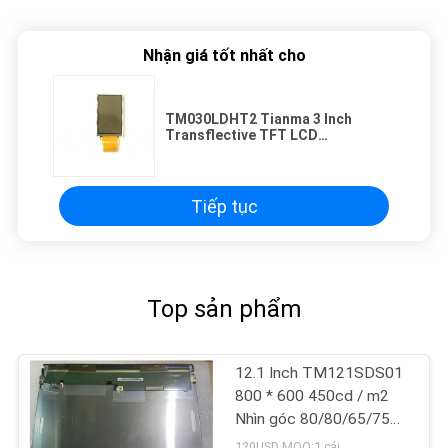
Nhận giá tốt nhất cho
TM030LDHT2 Tianma 3 Inch
Transflective TFT LCD
40/45/55/40 (Loại.)
Tiếp tục
Top sản phẩm
12.1 Inch TM121SDS01
800 * 600 450cd / m2
Nhìn góc 80/80/65/75
TFT LCD Panel
120USD MOQ:1 cái