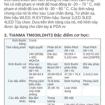
PRIVACY
Nó có một phạm vi nhiệt độ hoạt động từ -20 ~ 70 ° C, một
phạm vi nhiệt độ lưu trữ từ -30 ~ 80 ° C. Các tính năng
POLICY
chung của nó là như sau: Loại chân dung, Tự phản xạ,
Đèn hậu WLED, R-EVT;Đèn hậu: Serial 1LED 3LED
4LED Tùy chọn. Dựa trên tính năng của nó, mô hình này
được áp dụng cho cầm tay & PDA vv
2. TIANMA TM030LDHT2 Đặc điểm cơ học:
Kích thước
3 inch
bảng:
Tính năng pixel:
Nghị quyết
Phân bố trí
Điểm Pitch
Pixel Pitch
pixel
(W × H)
(W × H)
240 ((RGB)
Dải dọc
00,054 ×
0.162×0.162
× 400,
RGB
0,162 mm
mm [156PPI]
WQVGA
Kích thước cơ
Khu vực
Khu vực
Kích thước
Độ sâu phác
khí
hoạt động
Bezel (W ×
phác thảo
thảo
(W × H)
H)
(W × H)
38.88×64.8
39.68×65.6
47.28 × 76,4
2.4±0,2 mm
mm
mm
mm
Các đặc điểm:
Phong cách
Tỷ lệ khía
Định hướng
Phong cách
biểu mẫu
cạnh
hình
Chiếc hình
35 (W: H)
Loại chân
-
chữ nhật
dung
phẳng
Các đặc điểm
Bìa tấm
Trọng
Bề mặt
khác:
bảng
lượng
-
18.3g
Lớp phủ rõ ràng, cứng (3H)