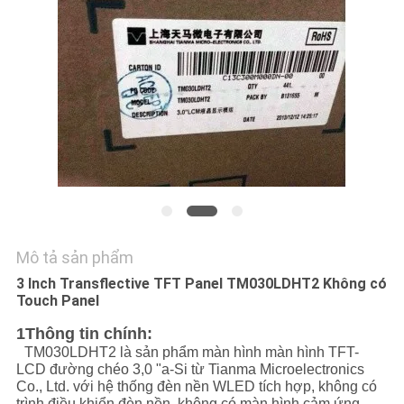
TÔI
TIN
TỨC
CÁC
TRƯỜNG
HỢP
Mô tả sản phẩm
SƠ
3 Inch Transflective TFT Panel TM030LDHT2 Không có
ĐỒ
Touch Panel
TRANG
1Thông tin chính:
TM030LDHT2 là sản phẩm màn hình màn hình TFT-
WEB
LCD đường chéo 3,0 "a-Si từ Tianma Microelectronics
Co., Ltd. với hệ thống đèn nền WLED tích hợp, không có
trình điều khiển đèn nền, không có màn hình cảm ứng.