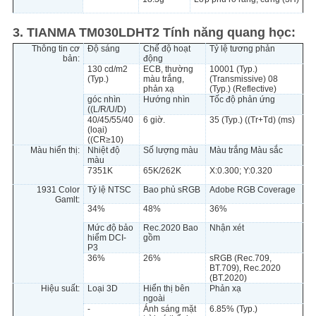
3. TIANMA TM030LDHT2 Tính năng quang học:
Thông tin cơ
Độ sáng
Chế độ hoạt
Tỷ lệ tương phản
bản:
động
130 cd/m2
ECB, thường
10001 (Typ.)
(Typ.)
màu trắng,
(Transmissive) 08
phản xạ
(Typ.) (Reflective)
góc nhìn
Hướng nhìn
Tốc độ phản ứng
((L/R/U/D)
40/45/55/40
6 giờ.
35 (Typ.) ((Tr+Td) (ms)
(loại)
((CR≥10)
Màu hiển thị:
Nhiệt độ
Số lượng màu
Màu trắng Màu sắc
màu
7351K
65K/262K
X:0.300; Y:0.320
1931 Color
Tỷ lệ NTSC
Bao phủ sRGB
Adobe RGB Coverage
Gamlt:
34%
48%
36%
Mức độ bảo
Rec.2020 Bao
Nhận xét
hiểm DCI-
gồm
P3
36%
26%
sRGB (Rec.709,
BT.709), Rec.2020
(BT.2020)
Hiệu suất:
Loại 3D
Hiển thị bên
Phản xạ
ngoài
-
Ánh sáng mặt
6.85% (Typ.)