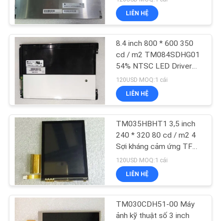
LIÊN HỆ
8.4 inch 800 * 600 350
cd / m2 TM084SDHG01
54% NTSC LED Driver
Tianma TFT
120USD MOQ:1 cái
LIÊN HỆ
TM035HBHT1 3,5 inch
240 * 320 80 cd / m2 4
Sợi kháng cảm ứng TFT
LCD
120USD MOQ:1 cái
LIÊN HỆ
TM030CDH51-00 Máy
ảnh kỹ thuật số 3 inch